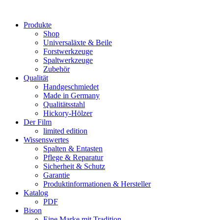
Produkte
Shop
Universaläxte & Beile
Forstwerkzeuge
Spaltwerkzeuge
Zubehör
Qualität
Handgeschmiedet
Made in Germany
Qualitätsstahl
Hickory-Hölzer
Der Film
limited edition
Wissenswertes
Spalten & Entasten
Pflege & Reparatur
Sicherheit & Schutz
Garantie
Produktinformationen & Hersteller
Katalog
PDF
Bison
Eine Marke mit Tradition